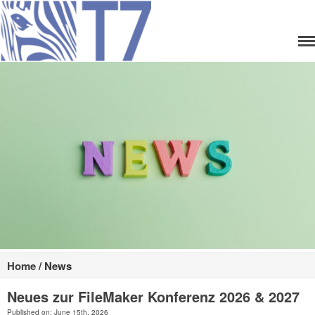
Think7
Home
Team
Unsere Leistungen
Lizenzen
Entwicklung
Produkte
XRechnung senden
XRechnung empfangen
Home
/
News
ZUGFeRD senden
Neues zur FileMaker Konferenz 2026 & 2027
ZUGFeRD empfangen
Published on: June 15th, 2026