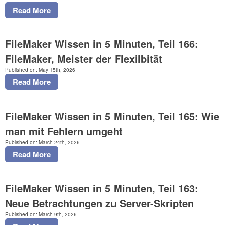
T7 FM Brain
Read More
ERP/CRM
T7_Time (Zeiterfassung)
FileMaker Wissen in 5 Minuten, Teil 166:
T7 Customised
FileMaker, Meister der Flexilbität
T7 FM Fox
Published on: May 15th, 2026
Read More
T7 Systemanalyse und FMFox
T7 Module
FileMaker Wissen in 5 Minuten, Teil 165: Wie
T7 WEB
man mit Fehlern umgeht
T7 PDF Extractor
Published on: March 24th, 2026
T7 Wörterbuch
Read More
FileMaker – Lizenzen
Corporate Identity
FileMaker Wissen in 5 Minuten, Teil 163:
T7 GAEB
Neue Betrachtungen zu Server-Skripten
Infos
Published on: March 9th, 2026