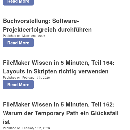
Read More
Downloads
News
Buchvorstellung: Software-
Podcast
Projekteerfolgreich durchführen
YouTube
Published on: March 2nd, 2026
Kontakt
Read More
FileMaker Wissen in 5 Minuten, Teil 164:
Layouts in Skripten richtig verwenden
Published on: February 17th, 2026
Read More
FileMaker Wissen in 5 Minuten, Teil 162:
Warum der Temporary Path ein Glücksfall
ist
Published on: February 13th, 2026