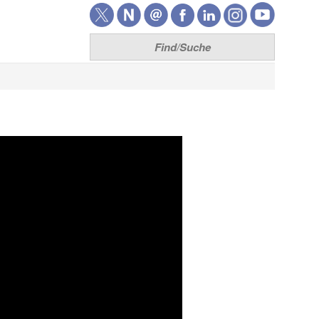
Think7
Home
Team
Unsere Leistungen
Lizenzen
Entwicklung
Produkte
XRechnung senden
XRechnung empfangen
ZUGFeRD senden
ZUGFeRD empfangen
T7 FM Brain