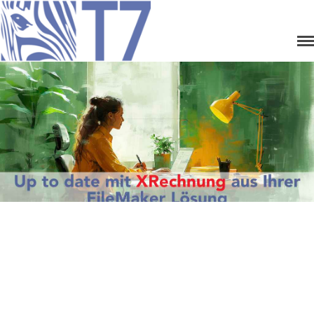
Think7
Home
Team
Unsere Leistungen
Lizenzen
Entwicklung
Produkte
XRechnung senden
XRechnung empfangen
ZUGFeRD senden
ZUGFeRD empfangen