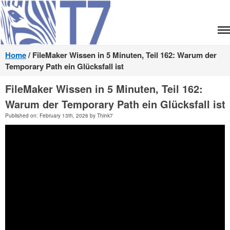
Think7
Home
/
FileMaker Wissen in 5 Minuten, Teil 162: Warum der
Home
Temporary Path ein Glücksfall ist
Team
FileMaker Wissen in 5 Minuten, Teil 162:
Unsere Leistungen
Warum der Temporary Path ein Glücksfall ist
Lizenzen
Published on: February 13th, 2026 by Think7
Entwicklung
Produkte
XRechnung senden
XRechnung empfangen
ZUGFeRD senden
ZUGFeRD empfangen
T7 FM Brain