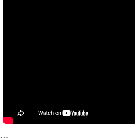
ERP/CRM
T7_Time (Zeiterfassung)
T7 Customised
T7 FM Fox
T7 Systemanalyse und FMFox
T7 Module
T7 WEB
T7 PDF Extractor
T7 Wörterbuch
FileMaker – Lizenzen
Corporate Identity
T7 GAEB
Infos
Downloads