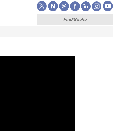
Think7
Home
Team
Unsere Leistungen
Lizenzen
Entwicklung
Produkte
XRechnung senden
XRechnung empfangen
ZUGFeRD senden
ZUGFeRD empfangen
T7 FM Brain