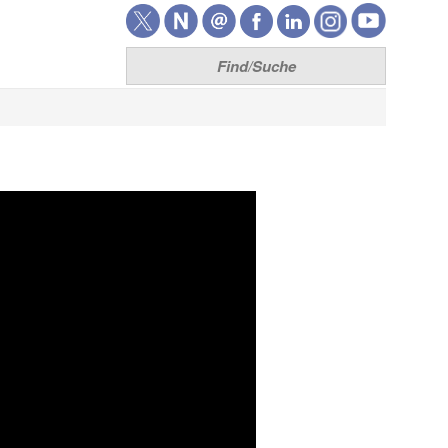
Think7
Home
Team
Unsere Leistungen
Lizenzen
Entwicklung
Produkte
XRechnung senden
XRechnung empfangen
ZUGFeRD senden
ZUGFeRD empfangen
T7 FM Brain