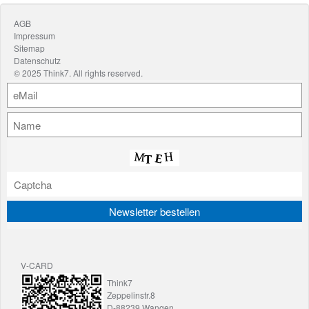
News
AGB
Podcast
Impressum
Sitemap
YouTube
Datenschutz
© 2025 Think7. All rights reserved.
Kontakt
V-CARD
Think7
Zeppelinstr.8
D-88239 Wangen