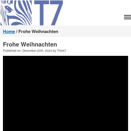
Think7
Home
/
Frohe Weihnachten
Home
Team
Frohe Weihnachten
Unsere Leistungen
Published on: December 20th, 2024 by Think7
Lizenzen
Entwicklung
Produkte
XRechnung senden
XRechnung empfangen
ZUGFeRD senden
ZUGFeRD empfangen
T7 FM Brain