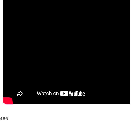
ERP/CRM
T7_Time (Zeiterfassung)
T7 Customised
T7 FM Fox
T7 Systemanalyse und FMFox
T7 Module
T7 WEB
T7 PDF Extractor
T7 Wörterbuch
FileMaker – Lizenzen
Corporate Identity
T7 GAEB
466
Infos
Downloads