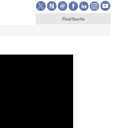
Think7
Home
Team
Unsere Leistungen
Lizenzen
Entwicklung
Produkte
XRechnung senden
XRechnung empfangen
ZUGFeRD senden
ZUGFeRD empfangen
T7 FM Brain